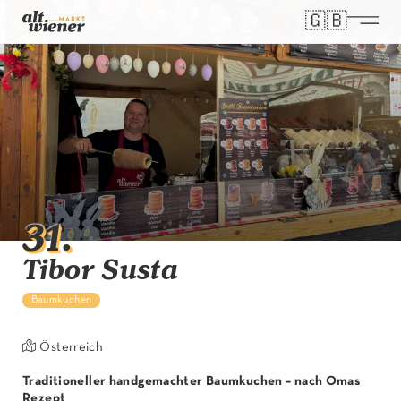
🇬🇧
Select you
31
.
Tibor Susta
Baumkuchen
Österreich
Traditioneller handgemachter Baumkuchen – nach Omas
Rezept