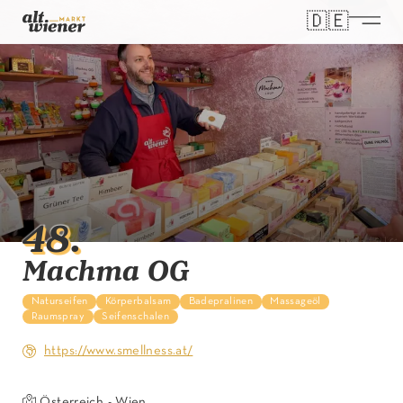
🇩🇪
Wähle dei
48
.
Machma OG
Naturseifen
Körperbalsam
Badepralinen
Massageöl
Raumspray
Seifenschalen
https://www.smellness.at/
Österreich - Wien