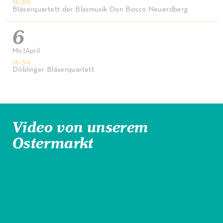
16:30
Bläserquartett der Blasmusik Don Bosco Neuerdberg
6
Mo
|
April
16:30
Döblinger Bläserquartett
Video von unserem
Ostermarkt