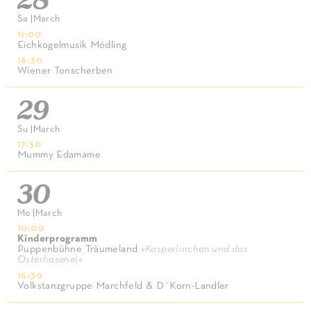
Sa
|
March
11:00
Eichkogelmusik Mödling
16:30
Wiener Tonscherben
29
Su
|
March
17:30
Mummy Edamame
30
Mo
|
March
10:00
Kinderprogramm
Puppenbühne Träumeland
»
Kasperlinchen und das
Osterhasenei
«
16:30
Volkstanzgruppe Marchfeld & D´Korn-Landler