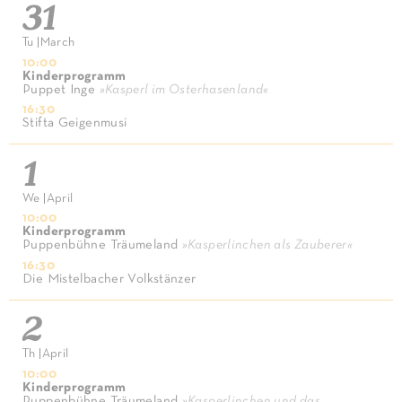
31
Tu
|
March
10:00
Kinderprogramm
Puppet Inge
»
Kasperl im Osterhasenland
«
16:30
Stifta Geigenmusi
1
We
|
April
10:00
Kinderprogramm
Puppenbühne Träumeland
»
Kasperlinchen als Zauberer
«
16:30
Die Mistelbacher Volkstänzer
2
Th
|
April
10:00
Kinderprogramm
Puppenbühne Träumeland
»
Kasperlinchen und das