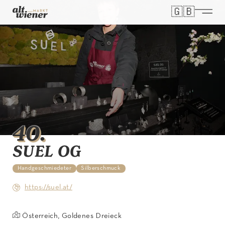
🇬🇧
Select you
40
.
SUEL OG
Handgeschmiedeter
Silberschmuck
https://suel.at/
Österreich, Goldenes Dreieck