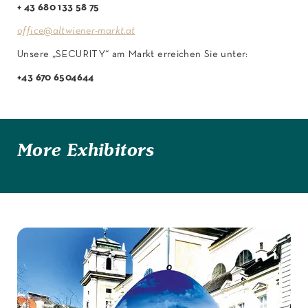
+ 43 680 133 58 75
office@altwiener-markt.at
Unsere „SECURITY“ am Markt erreichen Sie unter:
+43 670 6504644
More Exhibitors