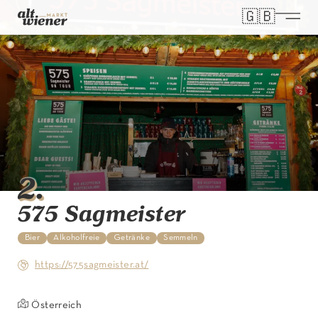
🇬🇧
Select you
2
.
575 Sagmeister
Bier
Alkoholfreie
Getränke
Semmeln
https://575sagmeister.at/
Österreich