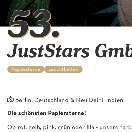
53
.
JustStars Gm
Papiersterne
Leuchtketten
Berlin, Deutschland & Neu Delhi, Indien
Die schönsten Papiersterne!
Ob rot, gelb, pink, grün oder lila - unsere f